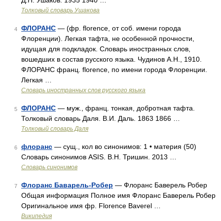
Д.Н. Ушаков. 1935 1940 …
Толковый словарь Ушакова
ФЛОРАНС
— (фр. florence, от соб. имени города
4
Флоренции). Легкая тафта, не особенной прочности,
идущая для подкладок. Словарь иностранных слов,
вошедших в состав русского языка. Чудинов А.Н., 1910.
ФЛОРАНС франц. florence, по имени города Флоренции.
Легкая …
Словарь иностранных слов русского языка
ФЛОРАНС
— муж., франц. тонкая, добротная тафта.
5
Толковый словарь Даля. В.И. Даль. 1863 1866 …
Толковый словарь Даля
флоранс
— сущ., кол во синонимов: 1 • материя (50)
6
Словарь синонимов ASIS. В.Н. Тришин. 2013 …
Словарь синонимов
Флоранс Баварель-Робер
— Флоранс Баверель Робер
7
Общая информация Полное имя Флоранс Баверель Робер
Оригинальное имя фр. Florence Baverel …
Википедия