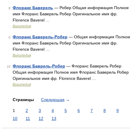
Флоранс Баверель
— Робер Общая информация Полное
8
имя Флоранс Баверель Робер Оригинальное имя фр.
Florence Baverel …
Википедия
Флоранс Баверель-Робер
— Общая информация Полное
9
имя Флоранс Баверель Робер Оригинальное имя фр.
Florence Baverel …
Википедия
Флоранс Баврель-Робер
— Флоранс Баверель Робер
10
Общая информация Полное имя Флоранс Баверель Робер
Оригинальное имя фр. Florence Baverel …
Википедия
Страницы
Следующая
→
1
2
3
4
5
6
7
8
9
10
11
12
13