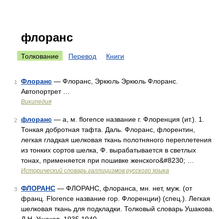
флоранс
Толкование
Перевод
Книги
Флоранс
— Флоранс, Эркюль Эркюль Флоранс.
1
Автопортрет …
Википедия
флоранс
— а, м. florence название г. Флоренция (ит.). 1.
2
Тонкая добротная тафта. Даль. Флоранс, флорентин,
легкая гладкая шелковая ткань полотняного переплетения
из тонких сортов шелка, Ф. вырабатывается в светлых
тонах, применяется при пошивке женского&#8230; …
Исторический словарь галлицизмов русского языка
ФЛОРАНС
— ФЛОРАНС, флоранса, мн. нет, муж. (от
3
франц. Florence название гор. Флоренции) (спец.). Легкая
шелковая ткань для подкладки. Толковый словарь Ушакова.